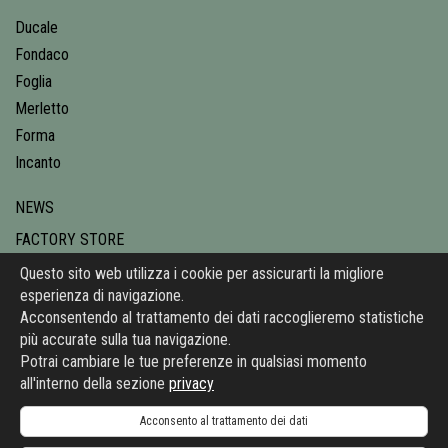
Ducale
Fondaco
Foglia
Merletto
Forma
Incanto
NEWS
FACTORY STORE
CONTATTI
Questo sito web utilizza i cookie per assicurarti la migliore
esperienza di navigazione.
PRIVACY
Acconsentendo al trattamento dei dati raccoglieremo statistiche
più accurate sulla tua navigazione.
VBC CASA
Potrai cambiare le tue preferenze in qualsiasi momento
all'interno della sezione
privacy
36055 Nove (VI) | Italy | Via Molini 45 |
+39 0424 590026
|
info@vbccasa.com
| P.I. 00674890249
Acconsento al trattamento dei dati